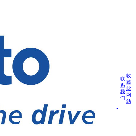
上
海
智
密
收
联
实
藏
业
系
有
此
我
限
网
公
们
站
司