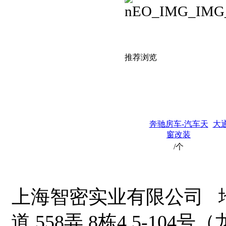
推荐浏览
奔驰房车-汽车天
大
窗改装
/个
上海智密实业有限公司 地
道 558弄 8栋4 5-1